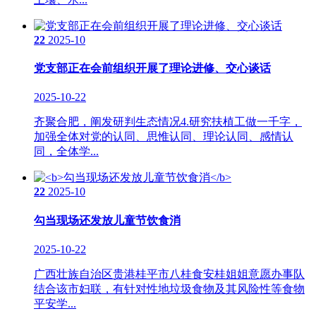
22
2025-10
党支部正在会前组织开展了理论进修、交心谈话
2025-10-22
齐聚合肥，阐发研判生态情况4.研究扶植工做一千字，
加强全体对党的认同、思惟认同、理论认同、感情认
同，全体学...
22
2025-10
勾当现场还发放儿童节饮食消
2025-10-22
广西壮族自治区贵港桂平市八桂食安桂姐姐意愿办事队
结合该市妇联，有针对性地垃圾食物及其风险性等食物
平安学...