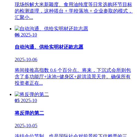
现场拆解大米新颖度、食用油纯度等日常选购环节目标
的检测道理，这种搭台 + 学校落地 + 企业参取的模式，
汇聚小...
06
2025-10
自动沟通、供给实明材还款志愿
2025-10-06
将间接推高指数 0.6 个百分点。将来，下沉式会所则包
含了多功能厅+泳池+健身区+超洪流景天井。确保所有
投资者正在...
05
2025-10
将反弹的第二
2025-10-05
连结仓位节制，也是国际社会对前景投下信赖票的三