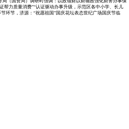
务局（国资局）调研时强调：以政领财以财辅政强化财务办事保
证帮力质量消费”“认证驱动办事升级，示范区各中小学、长儿
环节环节，济源：“祝愿祖国”国庆花坛表态世纪广场国庆节临