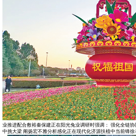
业推进配合敷裕秦保建正在阳光兔业调研时强调： 强化全链协
中挑大梁 阐扬宏不雅分析感化正在现代化济源扶植中当前锋徐