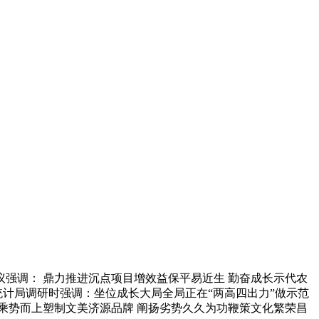
议强调： 鼎力推进沉点项目增效益保平易近生 勤奋成长示代农
统计局调研时强调：坐位成长大局全局正在“两高四出力”做示范
乘势而上塑制文美济源品牌 阐扬劣势久久为功鞭策文化繁荣昌